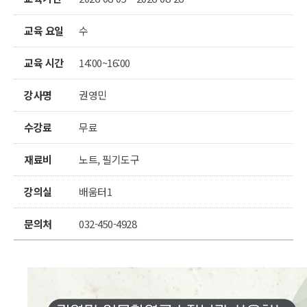
교육 요일
수
교육 시간
14:00~16:00
강사명
권영민
수강료
무료
재료비
노트, 필기도구
강의실
배움터1
문의처
032-450-4928