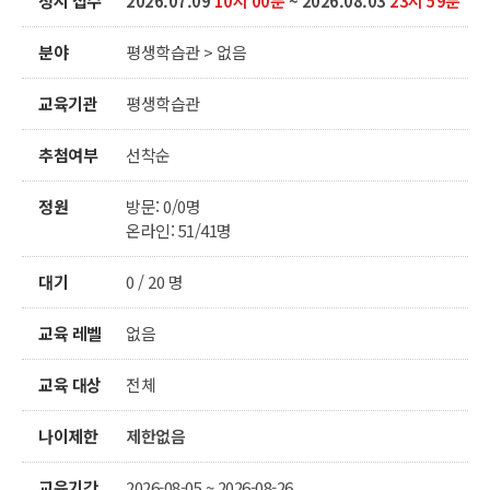
정시 접수
2026.07.09
10시 00분
~ 2026.08.03
23시 59분
분야
평생학습관 > 없음
교육기관
평생학습관
추첨여부
선착순
정원
방문: 0/0명
온라인: 51/41명
대기
0 / 20 명
교육 레벨
없음
교육 대상
전체
나이제한
제한없음
교육기간
2026-08-05 ~ 2026-08-26