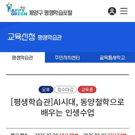
계양구 평생학습포털
교육신청
평생학습관
평생학습관
주민자치센터
골목틈새학교
오후
접수마감
교육중
[평생학습관]AI시대, 동양철학으로
배우는 인생수업