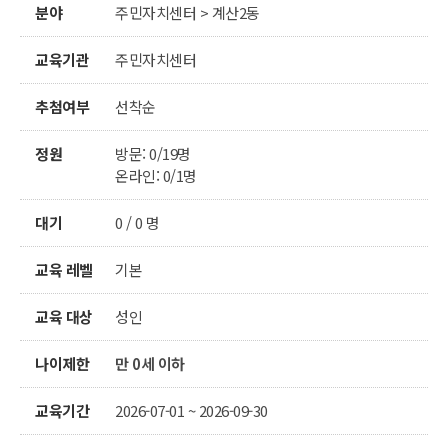
분야
주민자치센터 > 계산2동
교육기관
주민자치센터
추첨여부
선착순
정원
방문: 0/19명
온라인: 0/1명
대기
0 / 0 명
교육 레벨
기본
교육 대상
성인
나이제한
만 0세 이하
교육기간
2026-07-01 ~ 2026-09-30