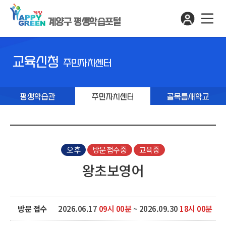
계양구 평생학습포털
교육신청
주민자치센터
평생학습관
주민자치센터
골목틈새학교
오후
방문접수중
교육중
왕초보영어
방문 접수
2026.06.17
09시 00분
~ 2026.09.30
18시 00분