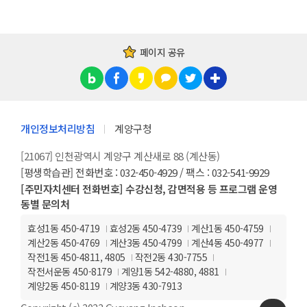
페이지 공유
개인정보처리방침
계양구청
[21067] 인천광역시 계양구 계산새로 88 (계산동)
[평생학습관] 전화번호 : 032-450-4929 / 팩스 : 032-541-9929
[주민자치센터 전화번호] 수강신청, 감면적용 등 프로그램 운영
동별 문의처
효성1동 450-4719
효성2동 450-4739
계산1동 450-4759
계산2동 450-4769
계산3동 450-4799
계산4동 450-4977
작전1동 450-4811, 4805
작전2동 430-7755
작전서운동 450-8179
계양1동 542-4880, 4881
계양2동 450-8119
계양3동 430-7913