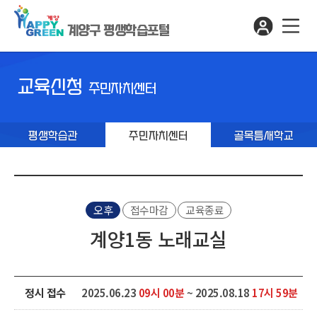
계양구 평생학습포털
교육신청
주민자치센터
평생학습관
주민자치센터
골목틈새학교
오후
접수마감
교육종료
계양1동 노래교실
정시 접수
2025.06.23
09시 00분
~ 2025.08.18
17시 59분