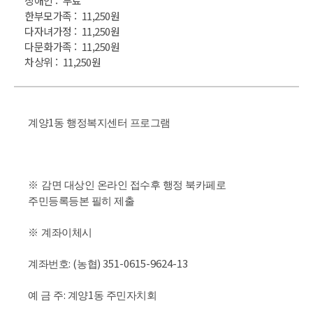
장애인 : 무료
한부모가족 : 11,250원
다자녀가정 : 11,250원
다문화가족 : 11,250원
차상위 : 11,250원
1
계양
동 행정복지센터 프로그램
※
감면 대상인 온라인 접수후 행정 북카페로
주민등록등본 필히 제출
※
계좌이체시
: (
) 351-0615-9624-13
계좌번호
농협
:
1
예 금 주
계양
동 주민자치회