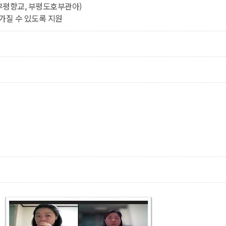
 부평향교, 부평도호부관아)
가질 수 있도록 지원