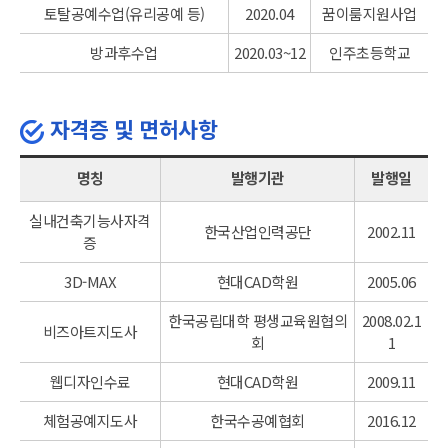
토탈공예수업(유리공예 등)
2020.04
꿈이룸지원사업
방과후수업
2020.03~12
인주초등학교
자격증 및 면허사항
명칭
발행기관
발행일
실내건축기능사자격
한국산업인력공단
2002.11
증
3D-MAX
현대CAD학원
2005.06
한국공립대학 평생교육원협의
2008.02.1
비즈아트지도사
회
1
웹디자인수료
현대CAD학원
2009.11
체험공예지도사
한국수공예협회
2016.12