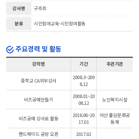
강사명
구주회
분류
시민참여교육-시민참여활동
주요경력 및 활동
강의명
기간
주관기관
2008.3~200
중학교 CA외부강사
8.12
2008.01~20
비즈공예만들기
노인복지시설
08.12
2016.06~20
아산 풀담문화공
비즈공예 강사로 활동
17.01
동체
핸드메이드 공방 오픈
2017.02