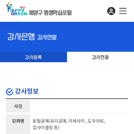
계양구 평생학습포털
강사은행
강사현황
강사등록
강사현황
강사정보
사진
강좌명
토탈공예(유리공예, 악세사리 , 도우아트,
업사이클링 등)