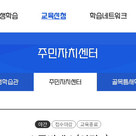
생학습
교육신청
학습네트워크
주민자치센터
생학습관
주민자치센터
골목틈새
야간
접수마감
교육종료