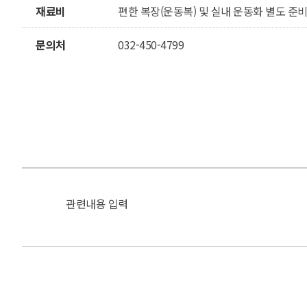
재료비
편한 복장(운동복) 및 실내 운동화 별도 준
문의처
032-450-4799
관련내용 입력