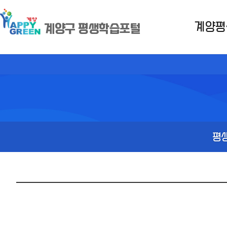
계양평
계양구 평생학습포털
평