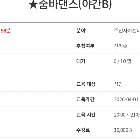
★줌바댄스(야간B)
 59분
분야
주민자치센터 
추첨여부
선착순
대기
0 / 10 명
교육 대상
성인
교육기간
2026-04-01 
교육 시간
20:00 ~ 21:0
수강료
30,000원