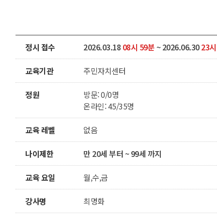
정시 접수
2026.03.18
08시 59분
~ 2026.06.30
23시
교육기관
주민자치센터
정원
방문: 0/0명
온라인: 45/35명
교육 레벨
없음
나이제한
만 20세 부터 ~ 99세 까지
교육 요일
월,수,금
강사명
최명화