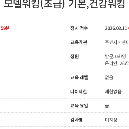
모델워킹(초급) 기본,건강워킹
 59분
정시 접수
2026.03.11
교육기관
주민자치센
정원
방문: 0/0명
온라인: 2/6
교육 레벨
없음
나이제한
제한없음
교육 요일
금
강사명
미지정