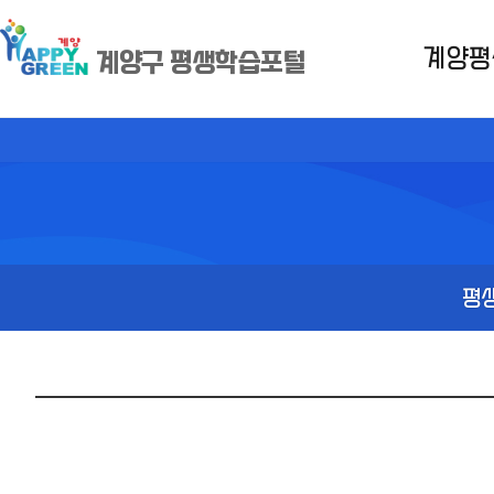
계양평
계양구 평생학습포털
평