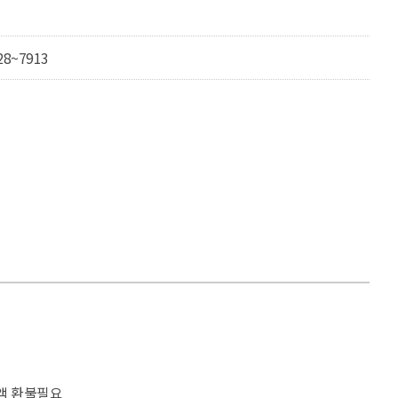
28~7913
액 환불필요