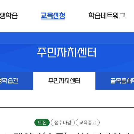
생학습
교육신청
학습네트워크
주민자치센터
생학습관
주민자치센터
골목틈새
오전
접수마감
교육종료