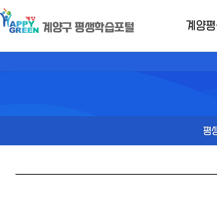
계양평
계양구 평생학습포털
평