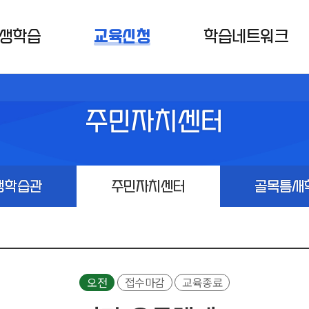
생학습
교육신청
학습네트워크
주민자치센터
생학습관
주민자치센터
골목틈새
오전
접수마감
교육종료