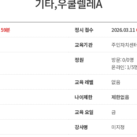
기타,우쿨렐레A
 59분
정시 접수
2026.03.11
교육기관
주민자치센
정원
방문: 0/0명
온라인: 1/5
교육 레벨
없음
나이제한
제한없음
교육 요일
금
강사명
미지정