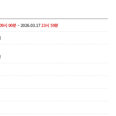
09시 00분
~ 2026.03.17
23시 59분
터
명