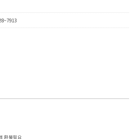
28~7913
액 환불필요