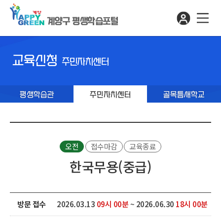
계양구 평생학습포털
교육신청
주민자치센터
평생학습관
주민자치센터
골목틈새학교
오전
접수마감
교육종료
한국무용(중급)
방문 접수
2026.03.13
09시 00분
~ 2026.06.30
18시 00분