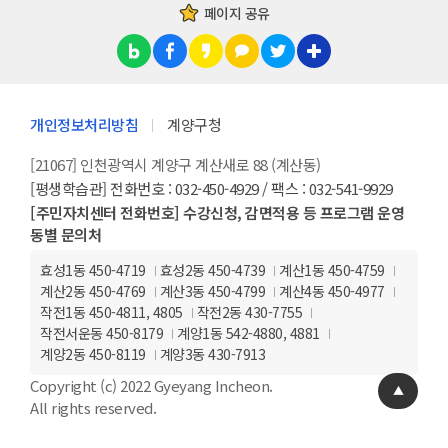
페이지 공유
개인정보처리방침
계양구청
[21067] 인천광역시 계양구 계산새로 88 (계산동)
[평생학습관] 전화번호 : 032-450-4929 / 팩스 : 032-541-9929
[주민자치센터 전화번호] 수강신청, 감면적용 등 프로그램 운영
동별 문의처
효성1동 450-4719
효성2동 450-4739
계산1동 450-4759
계산2동 450-4769
계산3동 450-4799
계산4동 450-4977
작전1동 450-4811, 4805
작전2동 430-7755
작전서운동 450-8179
계양1동 542-4880, 4881
계양2동 450-8119
계양3동 430-7913
Copyright (c) 2022 Gyeyang Incheon.
All rights reserved.