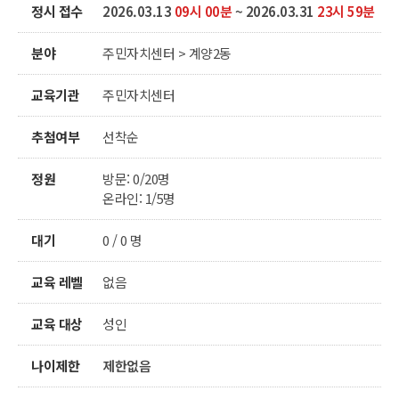
정시 접수
2026.03.13
09시 00분
~ 2026.03.31
23시 59분
분야
주민자치센터 > 계양2동
교육기관
주민자치센터
추첨여부
선착순
정원
방문: 0/20명
온라인: 1/5명
대기
0 / 0 명
교육 레벨
없음
교육 대상
성인
나이제한
제한없음