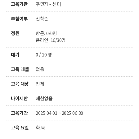
교육기관
주민자치센터
추첨여부
선착순
정원
방문: 0/0명
온라인: 16/30명
대기
0 / 10 명
교육 레벨
없음
교육 대상
전체
나이제한
제한없음
교육기간
2025-04-01 ~ 2025-06-30
교육 요일
화,목