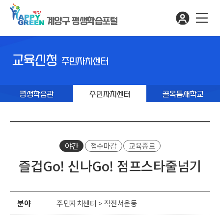
계양구 평생학습포털
교육신청
주민자치센터
평생학습관
주민자치센터
골목틈새학교
야간
접수마감
교육종료
즐겁Go! 신나Go! 점프스타줄넘기
분야
주민자치센터 > 작전서운동