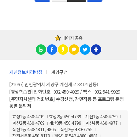
페이지 공유
개인정보처리방침
계양구청
[21067] 인천광역시 계양구 계산새로 88 (계산동)
[평생학습관] 전화번호 : 032-450-4929 / 팩스 : 032-541-9929
[주민자치센터 전화번호] 수강신청, 감면적용 등 프로그램 운영
동별 문의처
효성1동 450-4719
효성2동 450-4739
계산1동 450-4759
계산2동 450-4769
계산3동 450-4799
계산4동 450-4977
작전1동 450-4811, 4805
작전2동 430-7755
작전서운동 450-8179
계양1동 542-4880, 4881