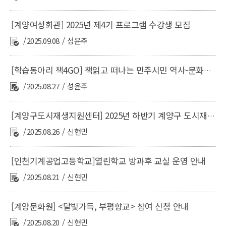
[계양여성회관] 2025년 제4기 프로그램 수강생 모집
2025.09.08
성윤주
[학습동아리 책4GO] 책읽고 떠나는 민주시민 역사-문화기행
2025.08.27
성윤주
[계양구도시재생지원센터] 2025년 하반기 계양구 도시재생대학 실용문화강좌 수강생 모집
2025.08.26
신현민
[인천기계공업고등학교]열린학교 방과후 교실 운영 안내
2025.08.21
신현민
[계양문화원] <달빛가득, 부평향교> 참여 신청 안내
2025.08.20
신현민