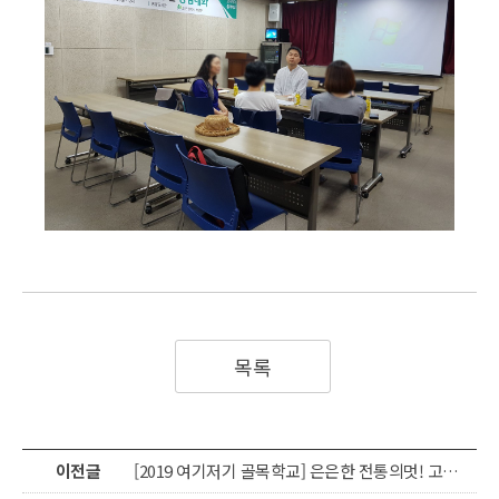
목록
이전글
[2019 여기저기 골목학교] 은은한 전통의멋! 고색한지공예