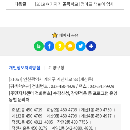
다음글
[2019 여기저기 골목학교] 엄마표 책놀이 업사이클링팝업북
페이지 공유
개인정보처리방침
계양구청
[21067] 인천광역시 계양구 계산새로 88 (계산동)
[평생학습관] 전화번호 : 032-450-4929 / 팩스 : 032-541-9929
[주민자치센터 전화번호] 수강신청, 감면적용 등 프로그램 운영
동별 문의처
효성1동 450-4719
효성2동 450-4739
계산1동 450-4759
계산2동 450-4769
계산3동 450-4799
계산4동 450-4977
작전1동 450-4811, 4805
작전2동 430-7755
작전서운동 450-8179
계양1동 542-4880, 4881