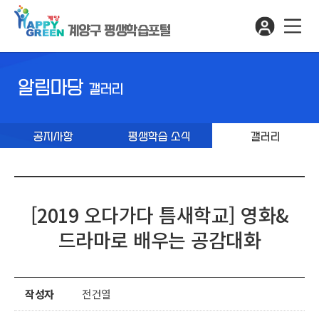
계양구 평생학습포털
알림마당
갤러리
공지사항
평생학습 소식
갤러리
[2019 오다가다 틈새학교] 영화&
드라마로 배우는 공감대화
작성자
전건열