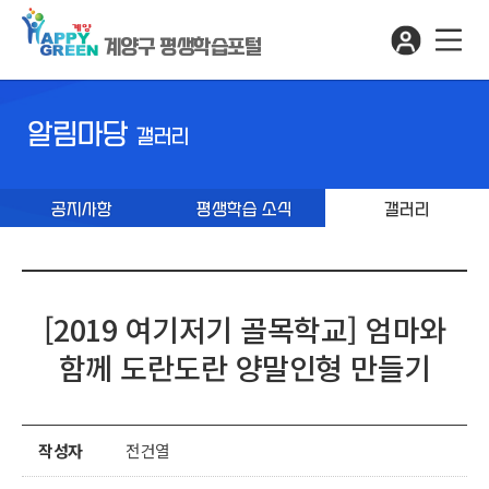
계양구 평생학습포털
알림마당
갤러리
공지사항
평생학습 소식
갤러리
[2019 여기저기 골목학교] 엄마와
함께 도란도란 양말인형 만들기
작성자
전건열