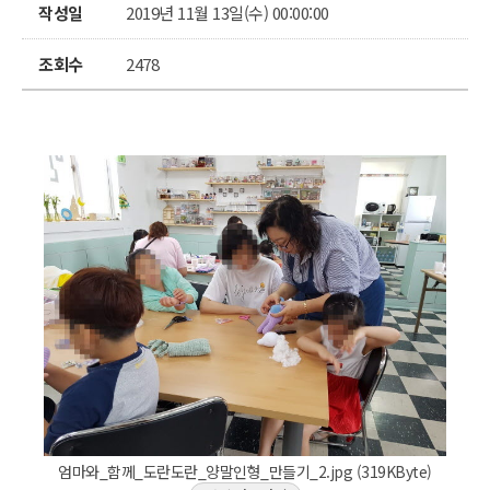
작성일
2019년 11월 13일(수) 00:00:00
조회수
2478
엄마와_함께_도란도란_양말인형_만들기_2.jpg (319KByte)