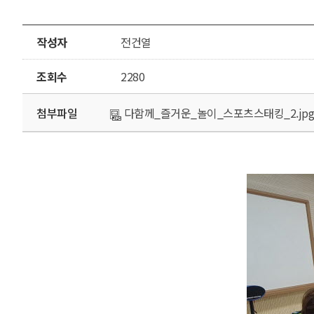
작성자
전건열
조회수
2280
첨부파일
다함께_즐거운_놀이_스포츠스태킹_2.jpg