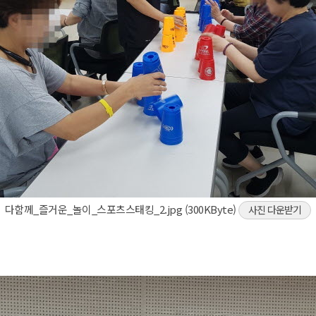
다함께_즐거운_놀이_스포츠스태킹_2.jpg (300KByte)
사진 다운받기