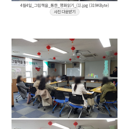
4월4일_그림책을_통한_명화읽기_(1).jpg (319KByte)
사진 다운받기