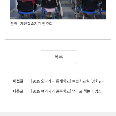
촬영 : 계양학습지기 전주희
목록
이전글
[2019 오다가다 틈새학교] 브런치교실 (영화&드라마로 배우는 공감대화)
다음글
[2019 여기저기 골목학교] 엄마표 책놀이 맘스북터치