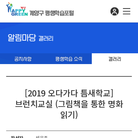
계양구 평생학습포털
알림마당
갤러리
공지사항
평생학습 소식
갤러리
[2019 오다가다 틈새학교]
브런치교실 (그림책을 통한 명화
읽기)
작성자
성윤주