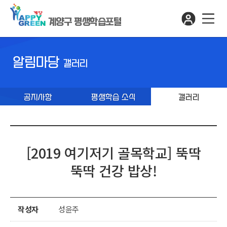
계양구 평생학습포털
알림마당
갤러리
공지사항
평생학습 소식
갤러리
[2019 여기저기 골목학교] 뚝딱
뚝딱 건강 밥상!
작성자
성윤주