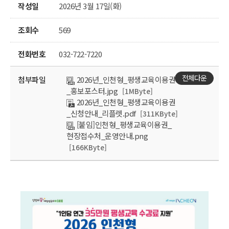
작성일
2026년 3월 17일(화)
조회수
569
전화번호
032-722-7220
전체다운
첨부파일
2026년_인천형_평생교육이용권
_홍보포스터.jpg
[1MByte]
2026년_인천형_평생교육이용권
_신청안내_리플렛.pdf
[311KByte]
[붙임]인천형_평생교육이용권_
현장접수처_운영안내.png
[166KByte]