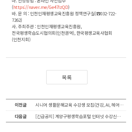
마. 신청방법 : 온라인 사전접수
(
https://naver.me/Ge47IzQD
)
바. 문 의 : 인천인재평생교육진흥원 정책연구실(☎032-722-
7262)
사. 주최주관 : 인천인재평생교육진흥원,
전국평생학습도시협의회(인천권역), 한국평생교육사협회
(인천지회)
목록
이전글
시니어 생활문해교육 수강생 모집(건강, AI, 헤어·스킨 케어)
다음글
[긴급공지] 계양구평생학습포털 인터넷 수강신청 정상 작동 안내