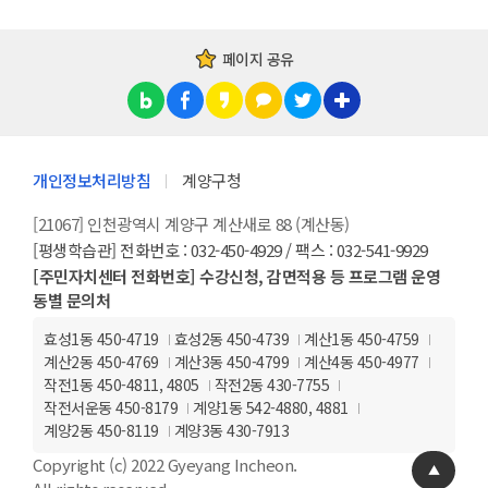
페이지 공유
개인정보처리방침
계양구청
[21067] 인천광역시 계양구 계산새로 88 (계산동)
[평생학습관] 전화번호 : 032-450-4929 / 팩스 : 032-541-9929
[주민자치센터 전화번호] 수강신청, 감면적용 등 프로그램 운영
동별 문의처
효성1동 450-4719
효성2동 450-4739
계산1동 450-4759
계산2동 450-4769
계산3동 450-4799
계산4동 450-4977
작전1동 450-4811, 4805
작전2동 430-7755
작전서운동 450-8179
계양1동 542-4880, 4881
계양2동 450-8119
계양3동 430-7913
Copyright (c) 2022 Gyeyang Incheon.