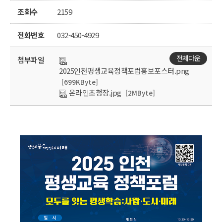
조회수
2159
전화번호
032-450-4929
전체다운
첨부파일
2025인천평생교육정책포럼홍보포스터.png
[699KByte]
온라인초청장.jpg
[2MByte]