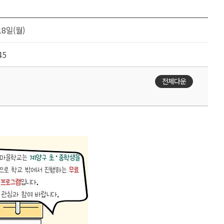
18일(월)
45
전체다운