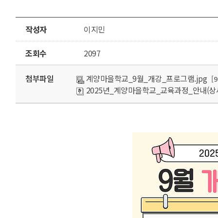
작성자
이지민
조회수
2097
첨부파일
계양마을학교_9월_개강_프로그램.jpg
[
2025년_계양마을학교_교육과정_안내(상세