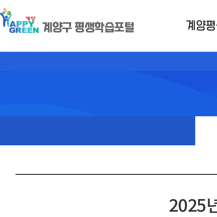
계양평
계양구 평생학습포털
2025