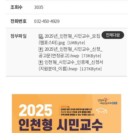
조회수
3035
전화번호
032-450-4929
전체다운
첨부파일
2025년_인천형_시민교수_모집
(웹포스터).jpg
[1MByte]
2025년_인천형_시민교수_신청_
공고문(연장공고).hwp
[73KByte]
인천형_시민교수_인증제_신청서
(지원분야_이름).hwp
[127KByte]