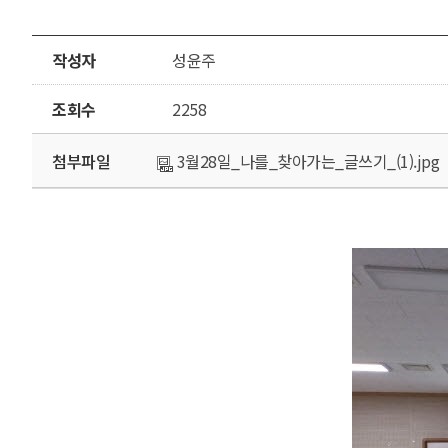
작성자
성윤주
조회수
2258
첨부파일
3월28일_나를_찾아가는_글쓰기_(1).jpg