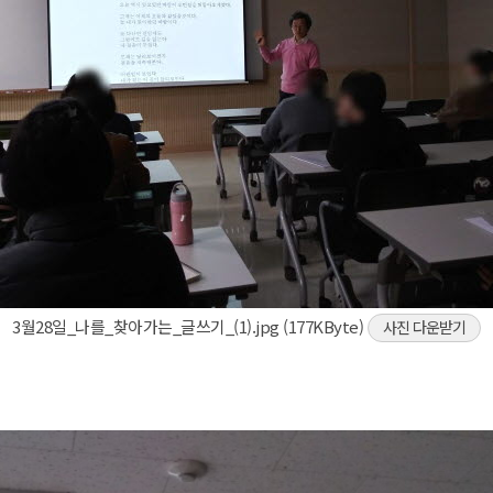
3월28일_나를_찾아가는_글쓰기_(1).jpg (177KByte)
사진 다운받기