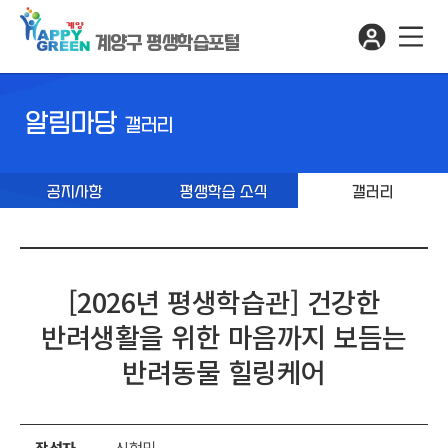
계양구 평생학습포털
알림마당
갤러리
공지사항
평생학습 소식
갤러리
[2026년 평생학습관] 건강한
반려생활을 위한 마음까지 보듬는
반려동물 힐링케어
작성자
신현민