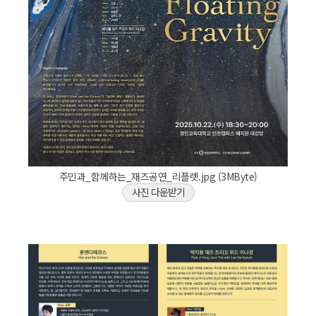
주민과_함께하는_재즈공연_리플렛.jpg (3MByte)
사진 다운받기