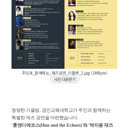
주민과_함께하는_재즈공연_리플렛_2.jpg (1MByte)
사진 다운받기
청량한 가을밤
,
경인교육대학교가 주민과 함께하는
특별한 재즈 공연을 마련했습니다
.
'
훈앤디에코스
(Hun and the Echoes)'
와
'
박지용 재즈