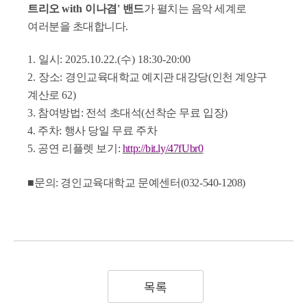
트리오
with
이나겸
'
밴드
가 펼치는 음악 세계로
여러분을 초대합니다
.
1.
일시
: 2025.10.22.(
수
) 18:30-20:00
2.
장소
:
경인교육대학교 예지관 대강당
(
인천 계양구
계산로
62)
3.
참여방법
:
전석 초대석
(
선착순 무료 입장
)
4.
주차
:
행사 당일 무료 주차
5.
공연 리플렛 보기
:
http://bit.ly/47fUbr0
■
문의
:
경인교육대학교 문예센터
(032-540-1208)
목록