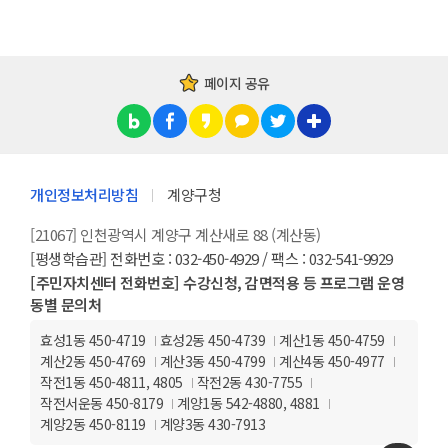
페이지 공유
개인정보처리방침
계양구청
[21067] 인천광역시 계양구 계산새로 88 (계산동)
[평생학습관] 전화번호 : 032-450-4929 / 팩스 : 032-541-9929
[주민자치센터 전화번호] 수강신청, 감면적용 등 프로그램 운영
동별 문의처
효성1동 450-4719
효성2동 450-4739
계산1동 450-4759
계산2동 450-4769
계산3동 450-4799
계산4동 450-4977
작전1동 450-4811, 4805
작전2동 430-7755
작전서운동 450-8179
계양1동 542-4880, 4881
계양2동 450-8119
계양3동 430-7913