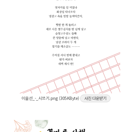
이을선_-_시쓰기.png (305KByte)
사진 다운받기