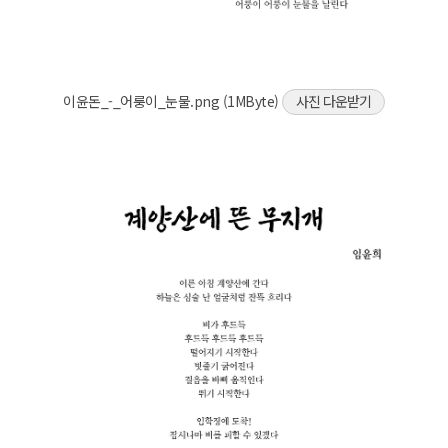
이윤돈_-_어룽이_눈물.png (1MByte)
사진 다운받기