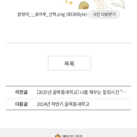
함정아_-_꽃마루_산책.png (803KByte)
사진 다운받기
목록
이전글
[2025년 골목틈새학교] 나를 채우는 힐링시간 "다채로운 꽃 이야기"
다음글
2024년 하반기 골목틈새학교
페이지 공유