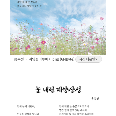
용옥선_-_계양꽃마루에서.png (6MByte)
사진 다운받기