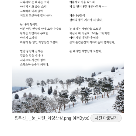
용옥선_-_눈_내린_계양산성.png (4MByte)
사진 다운받기