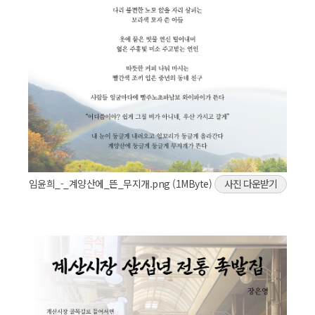
임윤희_-_계양산에_뜬_무지개.png (1MByte)
사진 다운받기